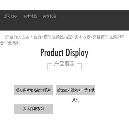
芭乐视频
芭乐视频
芭乐视频
APP黄下
APP黄下
APP黄下
强化地板
实木地板
实木复合
载地板
载地板
载地板
强化地板
实木地板
实木复合
丨 您当前的位置：
首页
>
芭乐视频性福宝
>
实木地板
>
盛世芭乐视频APP
黄下载系列
暖心实木地热锁扣系列
盛世芭乐视频APP黄下载
系列
实木拼花系列