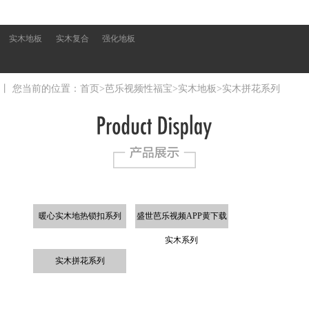
芭乐视频
芭乐视频
芭乐视频
APP黄下
APP黄下
APP黄下
实木地板
实木复合
强化地板
载地板
载地板
载地板
实木地板
实木复合
强化地板
丨 您当前的位置：
首页
>
芭乐视频性福宝
>
实木地板
>
实木拼花系列
暖心实木地热锁扣系列
盛世芭乐视频APP黄下载
实木系列
实木拼花系列